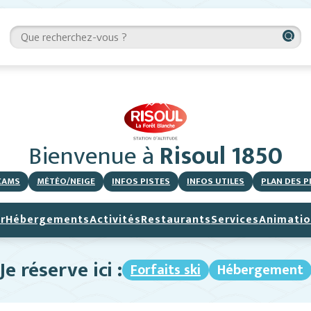
Bienvenue
à
Risoul 1850
CAMS
MÉTÉO/NEIGE
INFOS PISTES
INFOS UTILES
PLAN DES P
r
Hébergements
Activités
Restaurants
Services
Animatio
Je réserve ici :
Forfaits ski
Hébergement