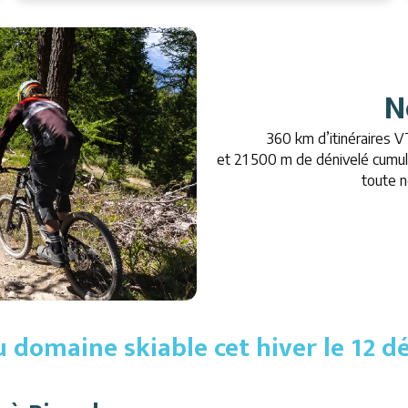
N
360 km d’itinéraires 
et 21 500 m de dénivelé cumul
toute n
 domaine skiable cet hiver le 12 