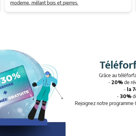
moderne, mêlant bois et pierres.
Téléfor
Grâce au téléforfa
-
20%
de ré
-
la 
-
30%
de
Rejoignez notre programme Ca