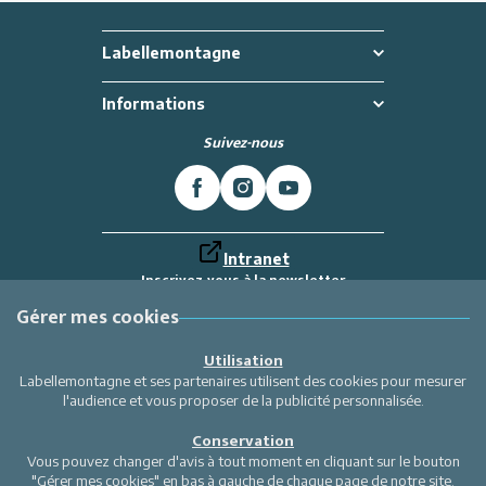
Labellemontagne
Informations
Suivez-nous
Intranet
Inscrivez-vous à la newsletter
Et recevez toutes les dernières actualités
Labellemontagne
Gérer mes cookies
Je m'inscris
Utilisation
Labellemontagne et ses partenaires utilisent des cookies pour mesurer
l'audience et vous proposer de la publicité personnalisée.
Conservation
Vous pouvez changer d'avis à tout moment en cliquant sur le bouton
"Gérer mes cookies" en bas à gauche de chaque page de notre site.