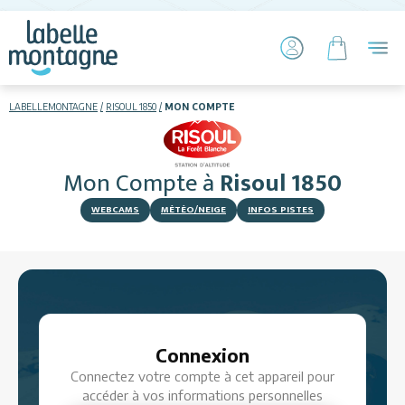
LABELLEMONTAGNE
RISOUL 1850
MON COMPTE
HIVER
ETÉ
Mon Compte
à
Risoul 1850
Skier
WEBCAMS
MÉTÉO/NEIGE
INFOS PISTES
Hébergements
Connexion
Connectez votre compte à cet appareil pour
Activités
accéder à vos informations personnelles