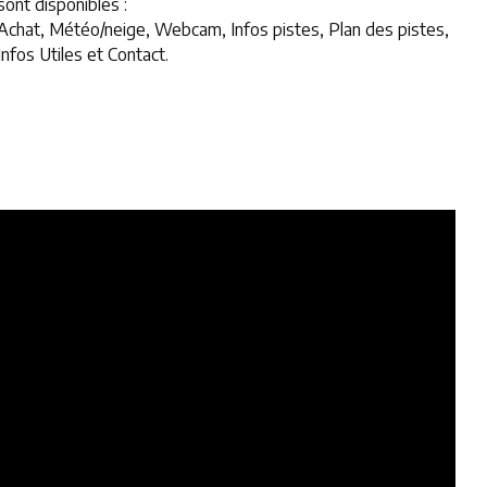
sont disponibles :
Achat, Météo/neige, Webcam, Infos pistes, Plan des pistes,
Infos Utiles et Contact.