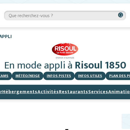
APPLI
En mode appli
à
Risoul 1850
CAMS
MÉTÉO/NEIGE
INFOS PISTES
INFOS UTILES
PLAN DES P
r
Hébergements
Activités
Restaurants
Services
Animatio