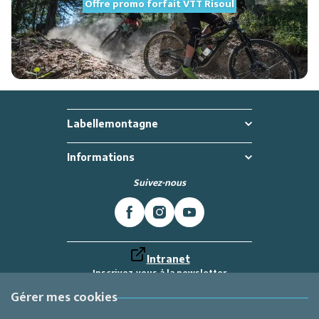
Offre promo forfait VTT Risoul
Labellemontagne
Informations
Suivez-nous
Intranet
Inscrivez-vous à la newsletter
Et recevez toutes les dernières actualités
Labellemontagne
Gérer mes cookies
Je m'inscris