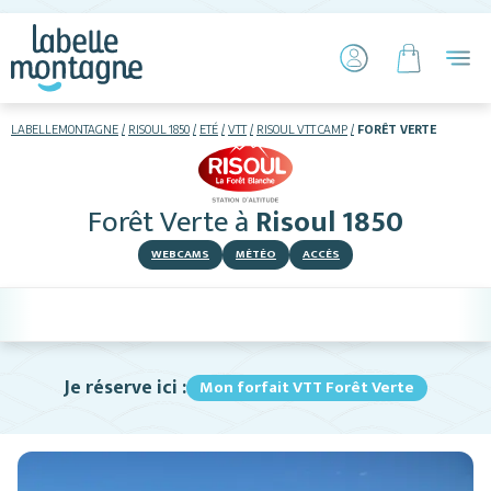
LABELLEMONTAGNE
RISOUL 1850
ETÉ
VTT
RISOUL VTT CAMP
FORÊT VERTE
HIVER
ETÉ
Forêt Verte
à
Risoul 1850
Hébergements
WEBCAMS
MÉTÉO
ACCÈS
Télésiège piétons
VTT
Je réserve ici :
Mon forfait VTT Forêt Verte
Luge sur rails
+ Activités