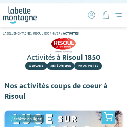
LABELLEMONTAGNE
RISOUL 1850
HIVER
ACTIVITÉS
HIVER
ETÉ
Activités
à
Risoul 1850
Skier
WEBCAMS
MÉTÉO/NEIGE
INFOS PISTES
Nos activités coups de coeur à
Risoul
Hébergements
J'achète en ligne
Activités