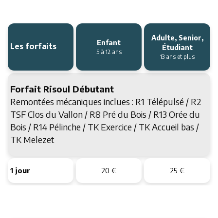
Adulte, Senior,
Enfant
Les forfaits
Étudiant
5 à 12 ans
13 ans et plus
Forfait Risoul Débutant
Remontées mécaniques inclues : R1 Télépulsé / R2
TSF Clos du Vallon / R8 Pré du Bois / R13 Orée du
Bois / R14 Pélinche / TK Exercice / TK Accueil bas /
TK Melezet
1 jour
20 €
25 €