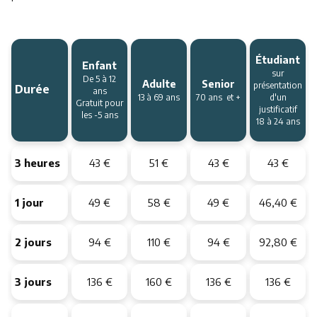
Étudiant
Enfant
sur
De 5 à 12
Adulte
Senior
Durée
présentation
ans
13 à 69 ans
70 ans et +
d'un
Gratuit pour
justificatif
les -5 ans
18 à 24 ans
3 heures
43 €
51 €
43 €
43 €
1 jour
49 €
58 €
49 €
46,40 €
2 jours
94 €
110 €
94 €
92,80 €
3 jours
136 €
160 €
136 €
136 €