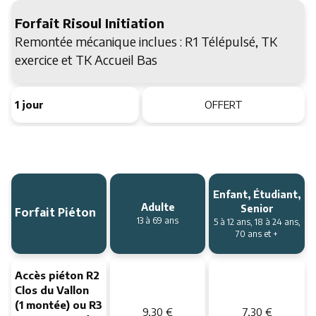
Forfait Risoul Initiation
Remontée mécanique inclues : R1 Télépulsé, TK
exercice et TK Accueil Bas
1 jour
OFFERT
Enfant, Étudiant,
Adulte
Forfait Piéton
Senior
13 à 69 ans
5 à 12 ans, 18 à 24 ans,
70 ans et +
Accès piéton R2
Clos du Vallon
(1 montée) ou R3
9,30 €
7,30 €