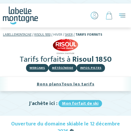
LABELLEMONTAGNE
RISOUL 1850
HIVER
SKIER
TARIFS FORFAITS
HIVER
ETÉ
Tarifs forfaits
à
Risoul 1850
Skier
WEBCAMS
MÉTÉO/NEIGE
INFOS PISTES
Bons plans
Tous les tarifs
J'achète ici :
Mon forfait de ski
Hébergements
Ouverture du domaine skiable le 12 décembre
Activités