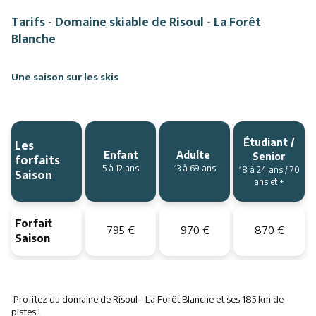
Tarifs - Domaine skiable de Risoul - La Forêt
Blanche
Une saison sur les skis
Les
Étudiant /
Enfant
Adulte
forfaits
Senior
5 à 12 ans
13 à 69 ans
18 à 24 ans / 70
Saison
ans et +
Forfait
795 €
970 €
870 €
Saison
Profitez du domaine de Risoul - La Forêt Blanche et ses 185 km de
pistes !