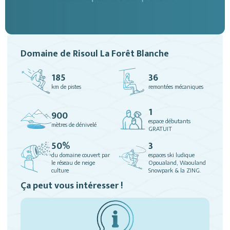
Domaine de Risoul La Forêt Blanche
185
36
km de pistes
remontées mécaniques
1
900
espace débutants
mètres de dénivelé
GRATUIT
50%
3
du domaine couvert par
espaces ski ludique
le réseau de neige
Opoualand, Waouland
culture
Snowpark & la ZING.
Ça peut vous intéresser !