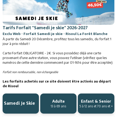
Restaurants
Services
Tarifs Forfait "Samedi je skie" 2026-2027
Animations
Exclu Web - Forfait Samedi je skie - Risoul La Forêt Blanche
À partir du Samedi 20 Décembre, profitez tous les samedis, du forfait 1
jour à prix réduit !
Carte Forfait OBLIGATOIRE - 2€. Si vous possédez déjà une carte
provenant d'une autre station, vous pouvez l'utiliser (vérifiez que les
numéros de cette dernière commencent par 01-1614 pour être acceptée).
Forfait non remboursable, non échangeable
Les forfaits achetés sur ce site doivent être activés au départ
de Risoul
Adulte
Enfant & Senior
Samedi Je Skie
13 à 69 ans
5 à 12 ans et 70 ans et +