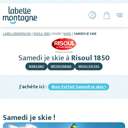
LABELLEMONTAGNE
RISOUL 1850
HIVER
SKIER
SAMEDI JE SKIE
HIVER
ETÉ
Samedi je skie
à
Risoul 1850
Skier
WEBCAMS
MÉTÉO/NEIGE
INFOS PISTES
J'achète ici :
Mon forfait Samedi je skie !
Hébergements
Samedi je skie !
Activités