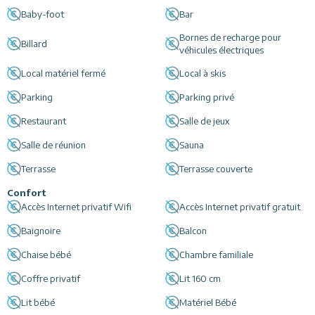
Baby-foot
Bar
Bornes de recharge pour
Billard
véhicules électriques
Local matériel fermé
Local à skis
Parking
Parking privé
Restaurant
Salle de jeux
Salle de réunion
Sauna
Terrasse
Terrasse couverte
Confort
Accès Internet privatif Wifi
Accès Internet privatif gratuit
Baignoire
Balcon
Chaise bébé
Chambre familiale
Coffre privatif
Lit 160 cm
Lit bébé
Matériel Bébé