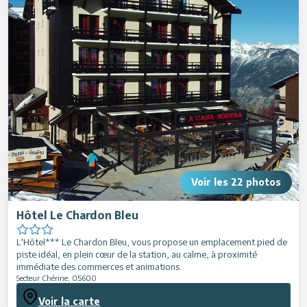
Restaurants
Services
Animations
Voir les
22
photos
Hôtel Le Chardon Bleu
L'Hôtel*** Le Chardon Bleu, vous propose un emplacement pied de
piste idéal, en plein cœur de la station, au calme, à proximité
immédiate des commerces et animations.
Secteur Chérine
,
05600
Voir la carte