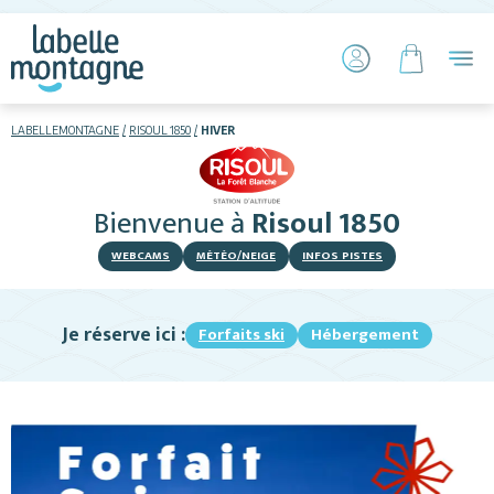
LABELLEMONTAGNE
RISOUL 1850
HIVER
HIVER
ETÉ
Bienvenue
à
Risoul 1850
Skier
WEBCAMS
MÉTÉO/NEIGE
INFOS PISTES
Je réserve ici :
Forfaits ski
Hébergement
Hébergements
Activités